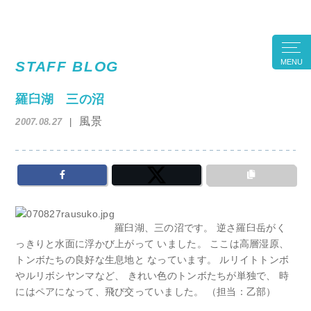
MENU
STAFF BLOG
羅臼湖 三の沼
風景
2007.08.27
羅臼湖、三の沼です。 逆さ羅臼岳がく
っきりと水面に浮かび上がって いました。 ここは高層湿原、
トンボたちの良好な生息地と なっています。 ルリイトトンボ
やルリボシヤンマなど、 きれい色のトンボたちが単独で、 時
にはペアになって、飛び交っていました。 （担当：乙部）