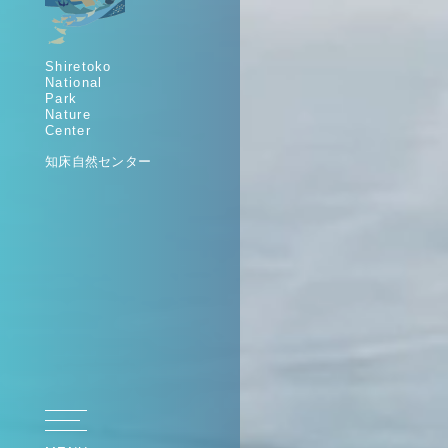
Shiretoko
National
Park
Nature
Center
知床自然センター