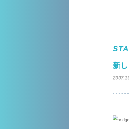
STA
新し
2007.1