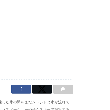
く凍った氷の間をまだシトシトと水が流れて
 もうスノーシューや歩くスキーで散策する