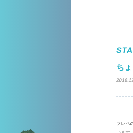
STA
ちょ
2010.1
フレペ
います