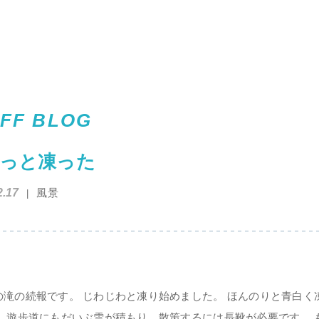
FF BLOG
っと凍った
2.17
風景
の滝の続報です。 じわじわと凍り始めました。 ほんのりと青白
。 遊歩道にもだいぶ雪が積もり、散策するには長靴が必要です。