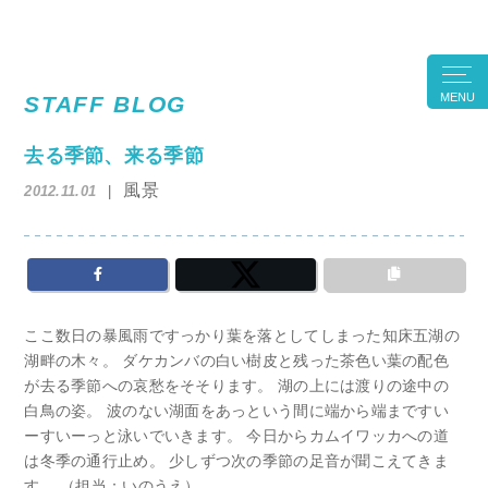
MENU
STAFF BLOG
去る季節、来る季節
風景
2012.11.01
ここ数日の暴風雨ですっかり葉を落としてしまった知床五湖の
湖畔の木々。 ダケカンバの白い樹皮と残った茶色い葉の配色
が去る季節への哀愁をそそります。 湖の上には渡りの途中の
白鳥の姿。 波のない湖面をあっという間に端から端まですい
ーすいーっと泳いでいきます。 今日からカムイワッカへの道
は冬季の通行止め。 少しずつ次の季節の足音が聞こえてきま
す。 （担当：いのうえ）