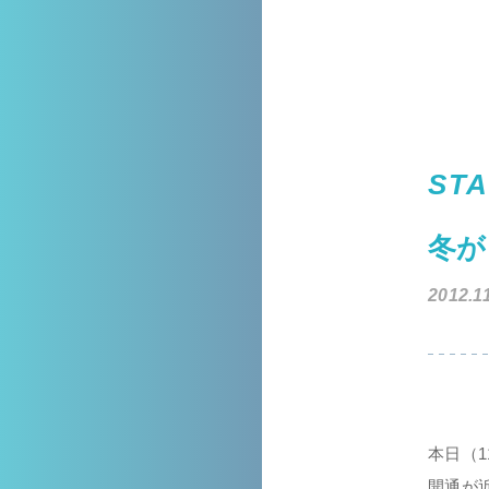
STA
冬が
2012.1
本日（1
開通が