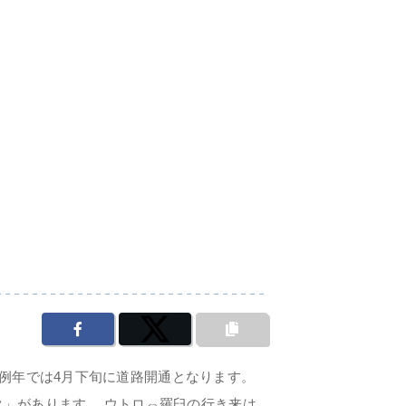
。 例年では4月下旬に道路開通となります。
ク」があります。 ウトロ⇔羅臼の行き来は