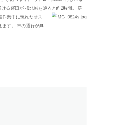
ける羅臼が 根北峠を通ると約2時間。 羅
鎖作業中に現れたオス
えます。 車の通行が無
TOP