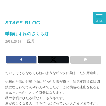
MENU
STAFF BLOG
季節はずれのさくら餅
風景
2013.10.18
おいしそうななさくら餅のようなピンクに染まった知床連山。
先日の台風の影響で山にどっかり雪が降り、知床横断道路は閉
鎖になるわでてんやわんやでしたが、この桃色の連山を見ると
まぁ～いっか、という気分になります。
秋の余韻にひたる暇なく、もう冬です。
夏が恋しくなる人、冬を待ちに待っていた人さまざまですが、