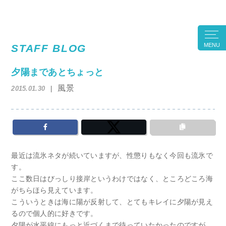
MENU
STAFF BLOG
夕陽まであとちょっと
風景
2015.01.30
最近は流氷ネタが続いていますが、性懲りもなく今回も流氷で
す。
ここ数日はびっしり接岸というわけではなく、ところどころ海
がちらほら見えています。
こういうときは海に陽が反射して、とてもキレイに夕陽が見え
るので個人的に好きです。
夕陽が水平線にもっと近づくまで待っていたかったのですが、