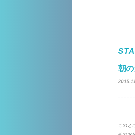
STA
朝の
2015.1
このと
そのお