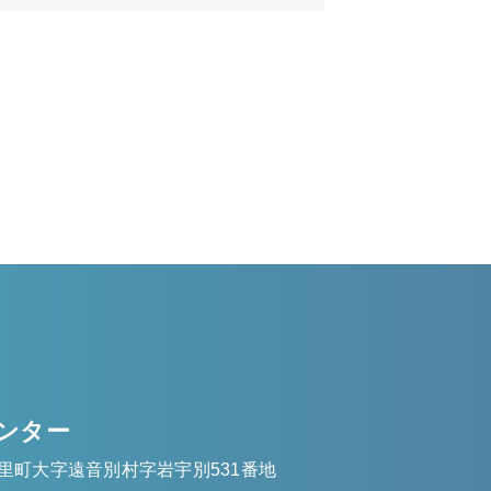
ンター
里町大字遠音別村字岩宇別531番地