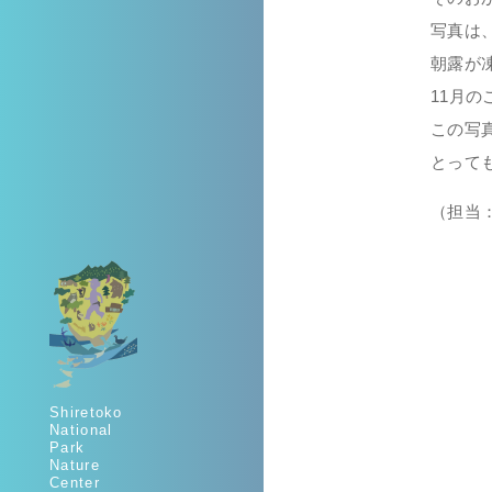
写真は
朝露が
11月
この写
とって
（担当
Shiretoko
National
Park
Nature
Center