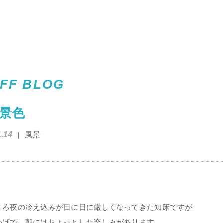
FF BLOG
景色
1.14
風景
ころ夜の冷え込みが日に日に厳しくなってきた知床ですが
かげで、朝にはちょっとした楽しみがあります。