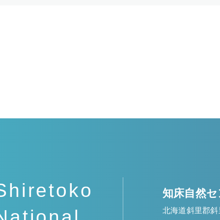
Shiretoko
知床自然セ
北海道斜里郡斜
National