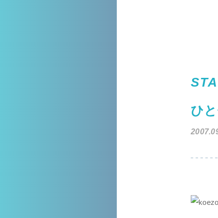
STA
ひと
2007.0