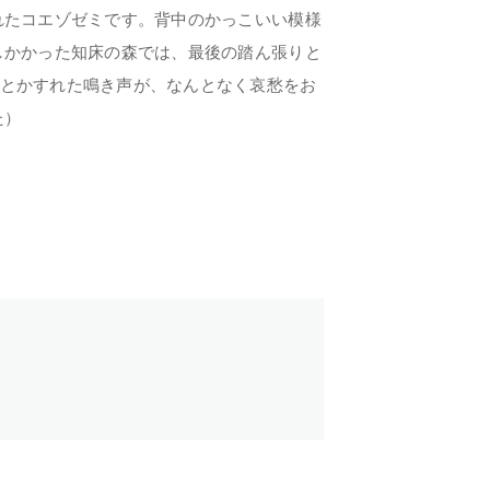
れたコエゾゼミです。背中のかっこいい模様
しかかった知床の森では、最後の踏ん張りと
とかすれた鳴き声が、なんとなく哀愁をお
た）
TOP