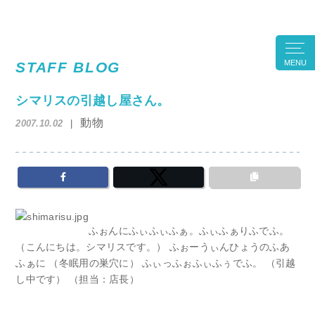
MENU
STAFF BLOG
シマリスの引越し屋さん。
動物
2007.10.02
ふぉんにふぃふぃふぁ。ふぃふぁりふでふ。
（こんにちは。シマリスです。） ふぉーうぃんひょうのふあ
ふぁに （冬眠用の巣穴に） ふぃっふぉふぃふぅでふ。 （引越
し中です） （担当：店長）