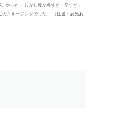
遇。やった！ しかし数が多すぎ！早すぎ！
動のクルージングでした。 （担当：辰兄あ
TOP