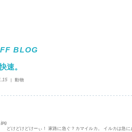
FF BLOG
快速。
1.15
動物
どけどけどけーぃ！ 家路に急ぐ？カマイルカ。 イルカは急に