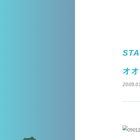
STA
オオ
2009.0