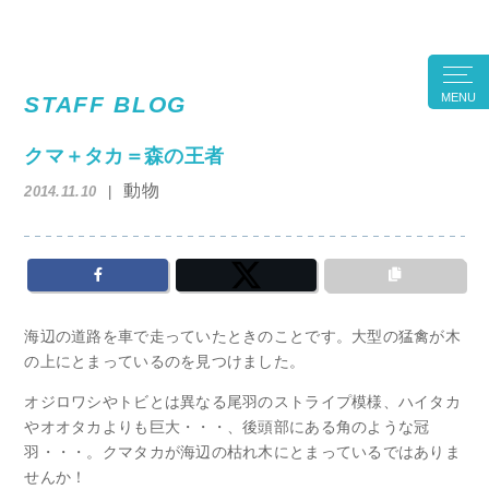
MENU
STAFF BLOG
クマ＋タカ＝森の王者
動物
2014.11.10
海辺の道路を車で走っていたときのことです。大型の猛禽が木
の上にとまっているのを見つけました。
オジロワシやトビとは異なる尾羽のストライプ模様、ハイタカ
やオオタカよりも巨大・・・、後頭部にある角のような冠
羽・・・。クマタカが海辺の枯れ木にとまっているではありま
せんか！