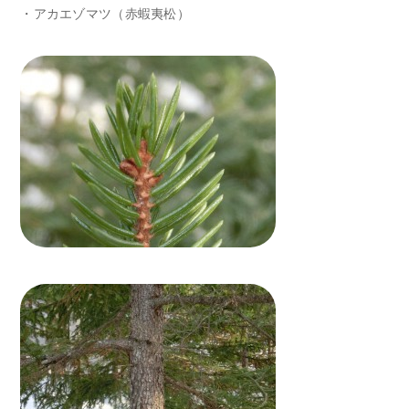
・アカエゾマツ（赤蝦夷松）