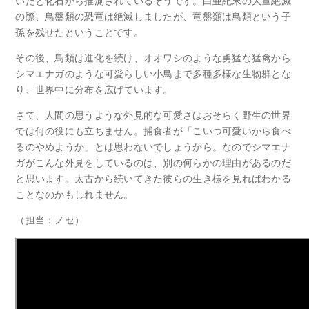
いたと化石から推測されているそうです。白亜紀末の大量絶滅
の際、鳥盤類の恐竜は絶滅しましたが、竜盤類は鳥類という子
孫を残せたということです。
その後、鳥類は進化を続け、オオワシのような勇猛な猛禽から
シマエナガのような可愛らしい小鳥まで多種多様な生物群とな
り、世界中に分布を広げています。
さて、人間の思うような外見的な可愛さはおそらく野生の世界
では何の役にも立ちません。捕食者が「こいつ可愛いから食べ
るのやめようか」とは思わないでしょうから。なのでシマエナ
ガがこんな外見をしているのは、別の何らかの理由があるのだ
と思います。太古から続いてきた彼らの生き様を見ればわかる
ことなのかもしれません。
（担当：ノセ）