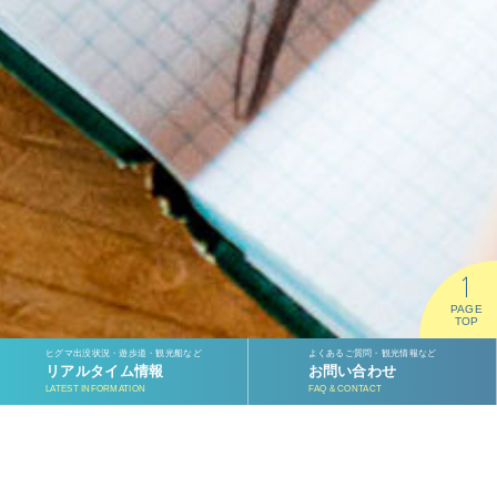
PAGE
TOP
ヒグマ出没状況・遊歩道・観光船など
よくあるご質問・観光情報など
リアルタイム情報
お問い合わせ
LATEST INFORMATION
FAQ & CONTACT
2022.04.23
あかしのぶこ原画展『しれとこの みずならが はなして
くれたこと』