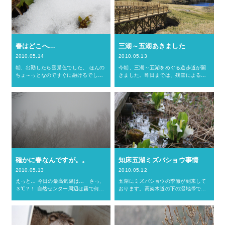
春はどこへ…
三湖～五湖あきました
2010.05.14
2010.05.13
朝、出勤したら雪景色でした。 ほんの
今朝、三湖～五湖をめぐる遊歩道が開
ちょ～っとなのですぐに融けるでしょ
きました。昨日までは、残雪による道
う。 本日は、知床横断道路は積雪のた
迷いの危険があったのと、冬の間に道
め 通行止めです。 今夜の気温はマイナ
に落ちてきた倒木処理などが終わって
ス１℃になるそうです。 で、明日から
いなかったので、閉まっていたんです
はお天気も回復するそ…
よ。せっかく開いたのに、水を差…
確かに春なんですが。。
知床五湖ミズバショウ事情
2010.05.13
2010.05.12
えっと… 今日の最高気温は… さっ、
五湖にミズバショウの季節が到来して
３℃？！ 自然センター周辺は霧で何も
おります。高架木道の下の湿地帯で
見えません。 おまけに、小雨が降って
は、さかりのついたカエルたちの大合
ます。 さむいですぅぅ！ 今朝、確かに
唱にもまれながら咲いております。び
ツツドリの声を聞いたんです。 霞がか
っしり咲いております。見ごろは今で
かった森の奥から …
す。 一湖へ向かう地上歩道わき（…