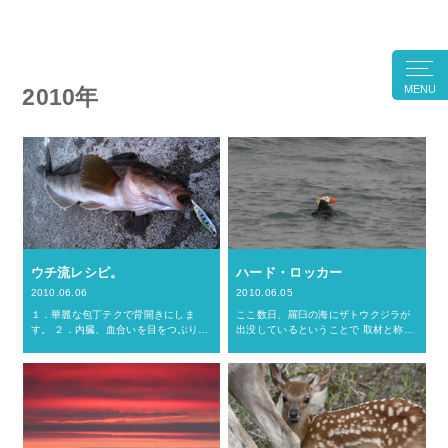
MENU
2010年
ウチ流レシピ。
ハード・ロッカー
2010.06.06
2010.06.05
１．華麗な包丁テクで背開きにしま
ここ数日、羅臼の海にザトウクジラが
す。 ２．内臓、血合いを目をつぶりな
出没しているということで 取材と称し
がら取り除く。 ３．カンに頼った塩加
て観光船に乗船。 その航路で念願の彼
減の塩水に漬ける。 ４．ここぞという
を発見。 目立つオレンジのくちに、パ
頃合いで塩水から天日干しへ。 ５．気
ンクな髪（？）型。 ワタシはあなたに
が付けばホッケの開きの出…
ずっと会いたかったの。…