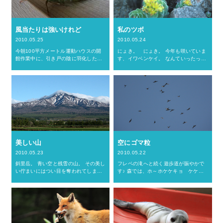
風当たりは強いけれど
私のツボ
2010.05.25
2010.05.24
今朝100平方メートル運動ハウスの開
にょき。 にょき。 今年も咲いていま
館作業中に、引き戸の陰に羽化したば
す、イワベンケイ。 なんていったって
かりのエゾハルゼミを発見。 翅の後ろ
私のお気に入り。 岩の間からにょきに
の方の綺麗な水色の部分はまだ伸びき
ょき、チリチリ咲いている様がなんと
ってません。 これから天気は下り坂。
も愛くるしい。うきゅっ。 今年も花を
今日地上の世界に出てき…
愛でながら夕日にたそが…
美しい山
空にゴマ粒
2010.05.23
2010.05.22
斜里岳。 青い空と残雪の山。 その美し
フレペの滝へと続く遊歩道が賑やかで
い佇まいにはつい目を奪われてしまい
す♪ 森では、ホ～ホケケキョ ケケキ
ます。いつも知床連山がすぐそばにあ
ョキョ（まだ下手くそ）とか、ショ～
りながら、浮気気味な私。 斜里岳の山
チュ～グイィ～（酔っ払い）とか、カ
開きは6月27日(日)。 「今年も登らせ
タカナでは表せないヤツとか。 エゾヤ
ていただきます。」…
マザクラの回りでは、マルハ…