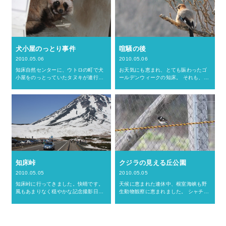
犬小屋のっとり事件
喧騒の後
2010.05.06
2010.05.06
知床自然センターに、ウトロの町で犬
お天気にも恵まれ、とても賑わったゴ
小屋をのっとっていたタヌキが連行さ
ールデンウィークの知床。 それも、あ
れてきました。犬の飼い主さんが「な
っという間に終わってしまいました。
んでうちの子今日は外で寝てるのかし
静かな知床に戻って、なんだか気が抜
ら、おかしいわネエ」と思って犬小屋
けた感じです。 明日からはお天気が崩
を見に行ったら、このタヌキが中…
れるようです。 しかも、…
知床峠
クジラの見える丘公園
2010.05.05
2010.05.05
知床峠に行ってきました。快晴です。
天候に恵まれた連休中、根室海峡も野
風もあまりなく穏やかな記念撮影日和
生動物観察に恵まれました。 シャチに
です。が、車のドアがもげそうになっ
マッコウクジラにオットセイ、そして
たり、風下を向かないと息ができなか
ミズナギドリ。 観光船からは様々な野
ったり、何かむこうからぶっ飛んでき
生動物を間近で見ることができ、好評
たとか、そういう知床峠も私は結…
を博しています。 でも私、…