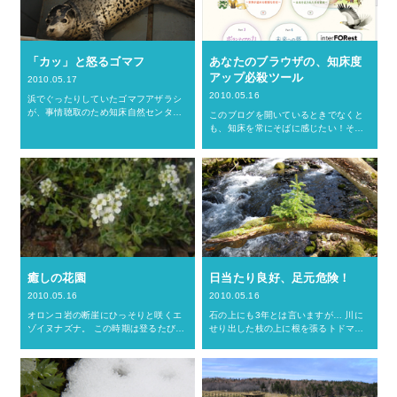
「カッ」と怒るゴマフ
あなたのブラウザの、知床度
アップ必殺ツール
2010.05.17
2010.05.16
浜でぐったりしていたゴマフアザラシ
が、事情聴取のため知床自然センター
このブログを開いているときでなくと
の土間に連行されてきました。シャケ
も、知床を常にそばに感じたい！そん
ぐらいの大きさで、今年生まれの子供
な知床ＬＯＶＥな皆さん、Ｗｅｂブラ
らしいです。が、真っ白いフワフワの
ウザ自体を、知床風デザインに簡単に
モフ毛はすでにあとかたもなく、…
変更できるようになりました！知床財
団のロゴ入りオシャレ風のデザイ…
癒しの花園
日当たり良好、足元危険！
2010.05.16
2010.05.16
オロンコ岩の断崖にひっそりと咲くエ
石の上にも3年とは言いますが… 川に
ゾイヌナズナ。 この時期は登るたびに
せり出した枝の上に根を張るトドマツ
違う花々との出会いがあり、心が和み
を見つけました。 こんなところで長い
ます。 足元に咲く小さな花も見落とさ
こと生きてきたのかぃ！ 小さな枝ぶり
ないようゆっくりゆっくり（息も切れ
が、ひと際輝いて見えました。 枝はや
るし…）。 見渡す山や海の…
がて折れ、川に落ちるで…