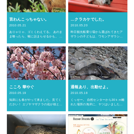
言わんこっちゃない。
…クラカケでした。
2010.05.21
2010.05.20
ありゃりゃ、ゴミくわえてる。 あのま
昨日観光船乗り場から運ばれてきたア
ま喰ったら、喉に詰まらせるかも。 だ
ザラシの子どもは、ワモンアザラシで
からゴミのポイ捨てはいかんのです。
はなく、クラカケアザラシでした。 お
でも本当は、風で飛ばせれてきたのか
詫びして訂正いたします。 お詫びに昨
も。 ゴミ置き場から強引に持ち去って
日とは別アングルの写真を載せまし
きたのかも。 実は、逆…
た。目の保養にお使いください…
こころ 華やぐ
通報あり、出動せよ。
2010.05.19
2010.05.18
知床にも春がやって来ました。見てく
くっせー。 自然センターから30ｋｍ離
ださい！ エゾヤマザクラの花が枝とい
れた場所の海岸に、ヤツはいました。
う枝に モコモコと ぽんわりと こん
遠くからでも確認できる100%脱力
もりと ．．． （むうぅ、何とも言葉
感。そりゃ死んでるから当たり前か。
に表せませんっ！） とにかく、すご～
トドです（オットセイかも）。 ヒグマ
く綺麗に咲いています！…
対策でもあるため、回収…