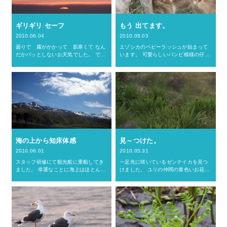
ギリギリ セーフ
もう 出てます。
2010.06.04
2010.06.03
曇りで 霧がかかって 肌寒くて なん
エゾシカのベビーラッシュが始まって
だかパッとしないお天気でした。 です
います。 可愛らしいバンビ模様の仔ジ
が、 太陽が沈む数分の間、見事な夕焼
カが 人目もはばからず、お乳をグビグ
けでした。 焼けるような真っ赤な夕
ビ。 そんな知床では、毎年誘拐事件が
日。 分厚い雲があったからこそ いろん
多発！！ 産まれたての仔ジカは、立っ
な色が積み重なって …
て歩けるように なるま…
海の上から知床体感
見～つけた。
2010.06.01
2010.05.31
スタッフ研修にて観光船に乗船してき
一足先に咲いているゼンテイカを見つ
ました。 幸運なことに海上はほとんど
けました。 ユリの仲間の黄色いお花で
波がなく、青い空と白い雲、そびえる
す。 ぽつ～んとただ一輪だけ。 夕日に
断崖、そして羅臼岳から硫黄山へと続
誘われて顔を出しちゃったのかな？ 他
く美しい山並みを堪能することができ
にもハマナスやヒオウギアヤメが咲く
ました。 運が良ければ船上か…
の を今か今かと待ち構…