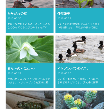
たそがれの友
伸展途中
2010.05.30
2010.05.28
夕日をながめていると、どこからとも
フレペの滝の遊歩道でにょきっと出て
なくやってくるのがこのオオセグロカ
いる植物たち。 芽吹きの春って感じで
モメたち。 私みたいに一人たたずんで
すが、 そういう植物はたいていエゾシ
海を見つめていたり、仲良くイチャつ
カの苦手な食べ物なんです。 このワラ
いていたり。 ウトロの夕日は美しいも
ビも後ろにちらっとみえるハンゴンソ
のです。 一緒に眺めようで…
ウも。 いろいろと考える…
春な～の～にぃ～♪
イケメンパラダイス。
2010.05.27
2010.05.26
オオバナノエンレイソウがウツムイテ
ロン毛・モヒカン・短髪。 うっほー、
います。 エゾヤマザクラも葉桜に変わ
よりどりみどりです。 真ん中の茶系が
り、新緑が眩しくなってきました。 ま
♀。他は飢えた？♂ども。 女子にモテ
さに春らしくなって来た！ んですが…
ようと美容室通い。 カモの世界も男は
さっ さぶい（寒い）んですぅぅぅ
けなげです。 キンクロハジロです。 金
ぅ。 最高気温が、…
色の目ん玉。体は黒…