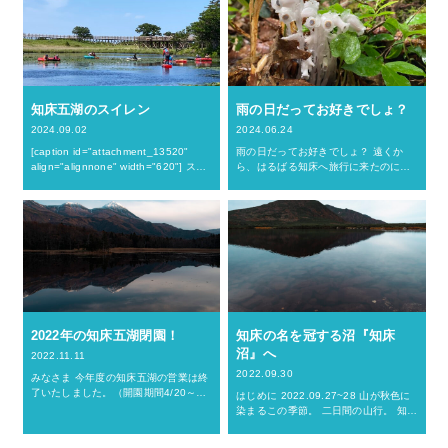
す。 …
知床五湖のスイレン
雨の日だってお好きでしょ？
2024.09.02
2024.06.24
[caption id="attachment_13520"
雨の日だってお好きでしょ？ 遠くか
align="alignnone" width="620"] スイ
ら、はるばる知床へ旅行に来たのに、
レン（赤）[/caption] [caption id="a…
あいにくのお天気。 そんなこともある
かと思います。 私たちスタッフは、
「お客様に思う存分知床を楽しんでほ
しいな」 「どん…
2022年の知床五湖閉園！
知床の名を冠する沼『知床
沼』へ
2022.11.11
2022.09.30
みなさま 今年度の知床五湖の営業は終
了いたしました。（開園期間4/20～
はじめに 2022.09.27~28 山が秋色に
11/8，年により変動する可能性あり）
染まるこの季節。 二日間の山行。 知床
ご来園いただいた皆様、誠にありがと
の名を冠する沼。『知床沼』へ。
うございます。 さて、本題ですが…
[caption id="attachment_12599"