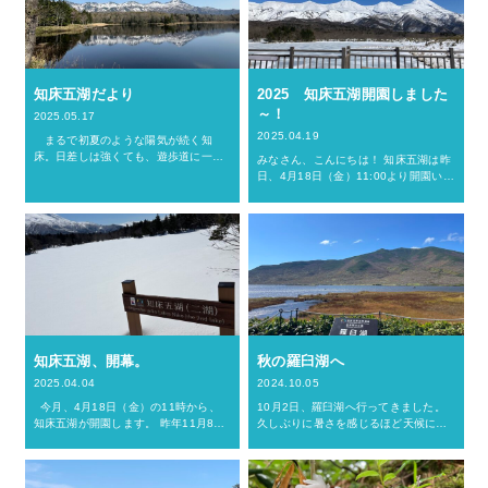
知床五湖だより
2025 知床五湖開園しました
～！
2025.05.17
2025.04.19
まるで初夏のような陽気が続く知
床。日差しは強くても、遊歩道に一歩
みなさん、こんにちは！ 知床五湖は昨
足を踏み入れると、そこには紛れもな
日、4月18日（金）11:00より開園いた
い春の息吹が満ち溢れていました。
しました✨ 開園に向け、朝から公園財
湖面を覗き込むと、黒い点がうごめい
団の皆さんと一緒に、高架木道に積も
ているのが見えました。目を凝…
った雪の除雪作業を行いました。 …
知床五湖、開幕。
秋の羅臼湖へ
2025.04.04
2024.10.05
今月、4月18日（金）の11時から、
10月2日、羅臼湖へ行ってきました。
知床五湖が開園します。 昨年11月8日
久しぶりに暑さを感じるほど天候に恵
夕方に閉園して以来、長い冬眠期間を
まれました。 ウトロ～羅臼間のバス
終えて約半年ぶりの開園となります。
が9月30日で終了しているため、知床
この冬はとても雪が多く、知床自然…
峠から歩いて羅臼湖入口へ向かいま