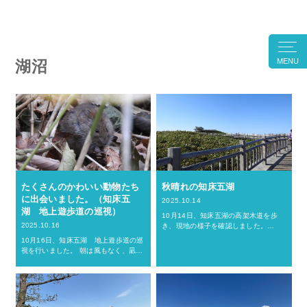
MENU
湖沼
たくさんのかわいい動物たち
秋晴れの知床五湖
に出会いました。（知床五
2025.10.14
湖 地上遊歩道の巡視）
10月14日、知床五湖の高架木道を歩
2025.10.16
き、現地の様子を確認しました。
[caption id="attachment_13873"
10月16日、知床五湖 地上遊歩道の巡
align="aligncenter" width="620"]…
視を行いました。 朝は風もなく、凪が
とても静かで穏やかな日でした。 鳥た
ちのさえずりがあちこちから聞こえ
て、気持ちの良い時間が流れていまし
た。 [cap…